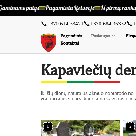
 patys
Pagaminta Lietuvoje
Iš pirmų rankų pigu ir p
📞
📞
📞
+370 614 33421
+370 684 36332
+
Pagrindinis
Paslaugos
Ekspo
Kontaktai
Kapaviečių de
Iki šių dienų natūralus akmuo neprarado nei
yra unikalus su neatkartojamu savo raštu ir 