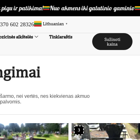
atikima!
Nuo akmens iki galutinio gaminio
Gaminam
Lithuanian
370 602 28326
▼
zicinės aikštelės
Tinklaraštis
Sužinoti
kaina
ngimai
 šarmo, nei vertės, nes kiekvienas akmuo
spalvomis.