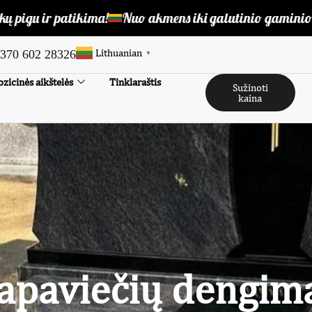
r patikima!
Nuo akmens iki galutinio gaminio
Gamin
Lithuanian
370 602 28326
▼
zicinės aikštelės
Tinklaraštis
Sužinoti
kaina
apaviečių dengima