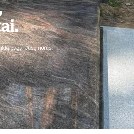
,
ai.
inklą pagal Jūsų norus.