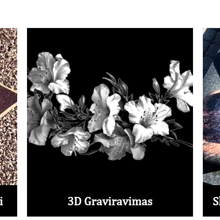
i
3D Graviravimas
S