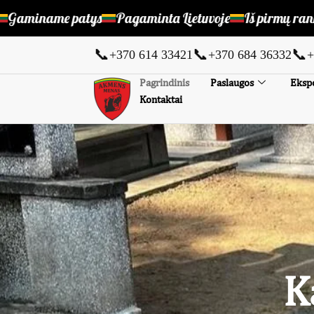
me patys
Pagaminta Lietuvoje
Iš pirmų rankų pigu i
📞
📞
📞
+370 614 33421
+370 684 36332
+
Pagrindinis
Paslaugos
Ekspo
Kontaktai
K