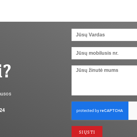
i?
ausos
 24
SIŲSTI