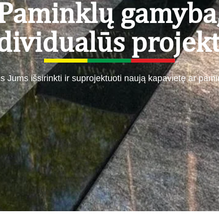
Paminklų gamyba
dividualūs projekt
s Jums išsirinkti ir suprojektuoti naują kapavietę ar pam