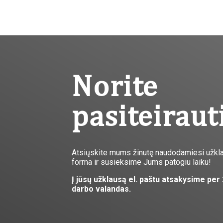
Norite
pasiteiraut
Atsiųskite mums žinutę naudodamiesi užkl
forma ir susieksime Jums patogiu laiku!
Į jūsų užklausą el. paštu atsakysime per
darbo valandas.