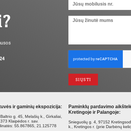
i?
ausos
 24
SIŲSTI
tuvės ir gaminių ekspozicija:
Paminklų pardavimo aikštel
Kretingoje ir Palangoje:
Baltrio g. 45, Melašių k., Girkaliai,
373 Klaipėdos r. sav.
Snieguolių g. 4, 97152 Kretingsod
inatės: 55.867865, 21.125778
k., Kretingos r. (prie Darbėnų keli