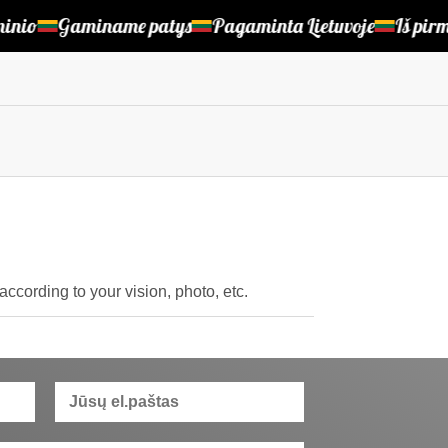
inio
Gaminame patys
Pagaminta Lietuvoje
Iš pirmų
cording to your vision, photo, etc.