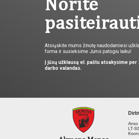
Norite
pasiteiraut
Atsiųskite mums žinutę naudodamiesi užkl
forma ir susieksime Jums patogiu laiku!
Į jūsų užklausą el. paštu atsakysime per
darbo valandas.
Dirb
Anso 
LT-92
Koord