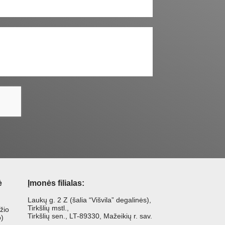
ė
Įmonės filialas:
Laukų g. 2 Z (šalia “Višvila” degalinės),
Tirkšlių mstl.,
žio
Tirkšlių sen., LT-89330, Mažeikių r. sav.
o)