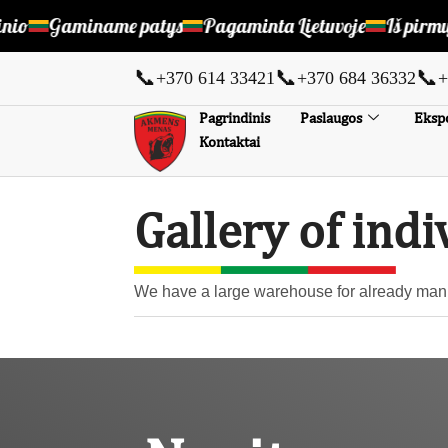
nio
Gaminame patys
Pagaminta Lietuvoje
Iš pirmų 
📞
📞
📞
+370 614 33421
+370 684 36332
+
Pagrindinis
Paslaugos
Ekspo
Kontaktai
Gallery of indi
We have a large warehouse for already manuf