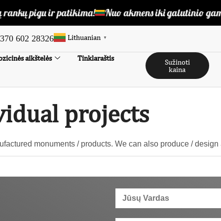
rankų pigu ir patikima!
Nuo akmens iki galutinio gam
Lithuanian
370 602 28326
▼
zicinės aikštelės
Tinklaraštis
Sužinoti
kaina
vidual projects
actured monuments / products. We can also produce / design ac