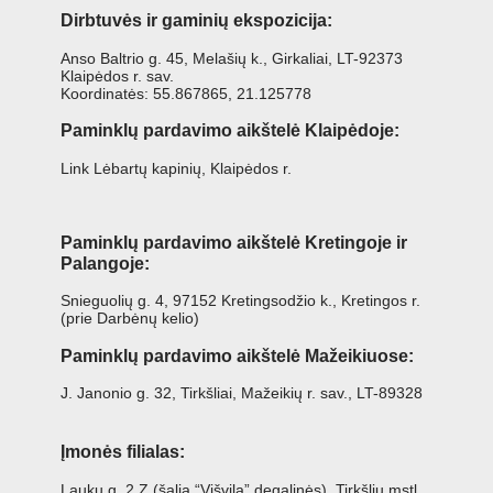
Dirbtuvės ir gaminių ekspozicija:
Anso Baltrio g. 45, Melašių k., Girkaliai, LT-92373
Klaipėdos r. sav.
Koordinatės: 55.867865, 21.125778
Paminklų pardavimo aikštelė Klaipėdoje:
Link Lėbartų kapinių, Klaipėdos r.
Paminklų pardavimo aikštelė Kretingoje ir
Palangoje:
Snieguolių g. 4, 97152 Kretingsodžio k., Kretingos r.
(prie Darbėnų kelio)
Paminklų pardavimo aikštelė Mažeikiuose:
J. Janonio g. 32, Tirkšliai, Mažeikių r. sav., LT-89328
Įmonės filialas:
Laukų g. 2 Z (šalia “Višvila” degalinės), Tirkšlių mstl.,