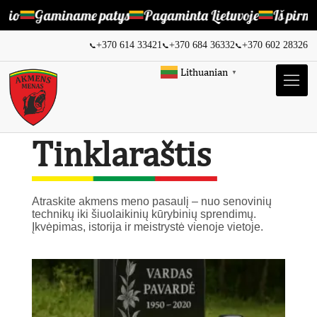
nio
Gaminame patys
Pagaminta Lietuvoje
Iš pirmų 
+370 614 33421
+370 684 36332
+370 602 28326
📞
📞
📞
Lithuanian
▼
Tinklaraštis
Atraskite akmens meno pasaulį – nuo senovinių
technikų iki šiuolaikinių kūrybinių sprendimų.
Įkvėpimas, istorija ir meistrystė vienoje vietoje.