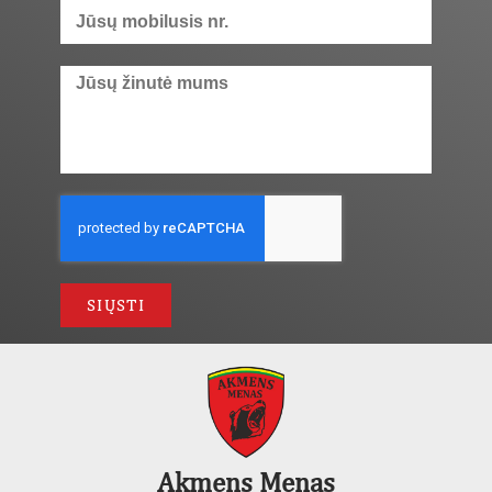
SIŲSTI
Akmens Menas