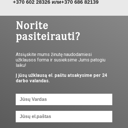
+370 602 28326 или
+370 686 82139
Norite
pasiteirauti?
Atsiųskite mums žinutę naudodamiesi
užklausos forma ir susieksime Jums patogiu
laiku!
Į jūsų užklausą el. paštu atsakysime per 24
darbo valandas.