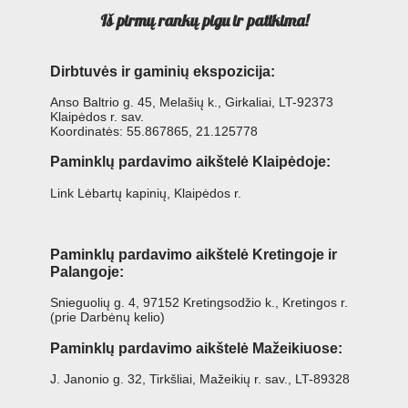
Iš pirmų rankų pigu ir patikima!
Dirbtuvės ir gaminių ekspozicija:
Anso Baltrio g. 45, Melašių k., Girkaliai, LT-92373
Klaipėdos r. sav.
Koordinatės: 55.867865, 21.125778
Paminklų pardavimo aikštelė Klaipėdoje:
Link Lėbartų kapinių, Klaipėdos r.
Paminklų pardavimo aikštelė Kretingoje ir
Palangoje:
Snieguolių g. 4, 97152 Kretingsodžio k., Kretingos r.
(prie Darbėnų kelio)
Paminklų pardavimo aikštelė Mažeikiuose:
J. Janonio g. 32, Tirkšliai, Mažeikių r. sav., LT-89328