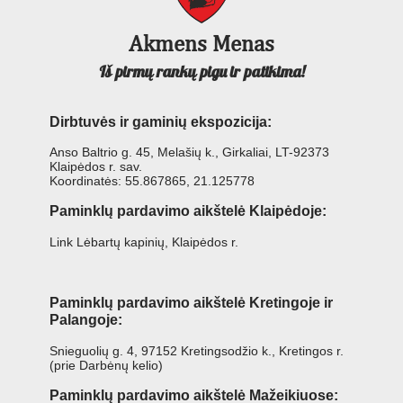
Akmens Menas
Iš pirmų rankų pigu ir patikima!
Dirbtuvės ir gaminių ekspozicija:
Anso Baltrio g. 45, Melašių k., Girkaliai, LT-92373
Klaipėdos r. sav.
Koordinatės: 55.867865, 21.125778
Paminklų pardavimo aikštelė Klaipėdoje:
Link Lėbartų kapinių, Klaipėdos r.
Paminklų pardavimo aikštelė Kretingoje ir
Palangoje:
Snieguolių g. 4, 97152 Kretingsodžio k., Kretingos r.
(prie Darbėnų kelio)
Paminklų pardavimo aikštelė Mažeikiuose: