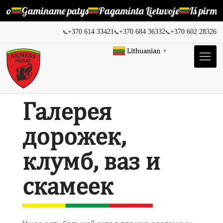
io
Gaminame patys
Pagaminta Lietuvoje
Iš pirmų 
+370 614 33421
+370 684 36332
+370 602 28326
📞
📞
📞
Lithuanian
▼
Галерея
дорожек,
клумб, ваз и
скамеек