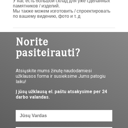
У нас есть большой склад для уже сделанных
памятников / изделий.
Мы также можем изготовить / спроектировать
по вашему видению, фото и т. д
Norite
pasiteirauti?
Atsiųskite mums žinutę naudodamiesi
užklausos forma ir susieksime Jums patogiu
laiku!
Į jūsų užklausą el. paštu atsakysime per 24
darbo valandas.